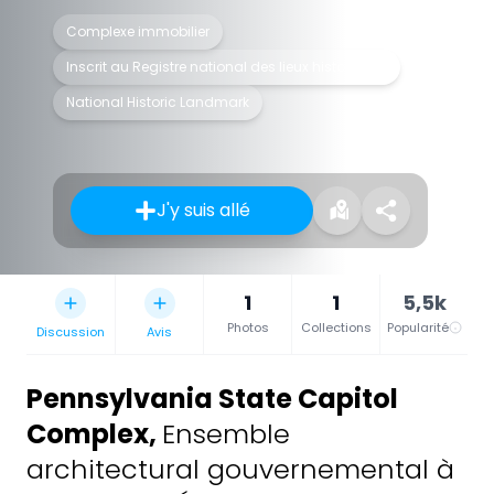
Complexe immobilier
Inscrit au Registre national des lieux historiques
National Historic Landmark
J'y suis allé
1
1
5,5k
Photos
Collections
Popularité
Discussion
Avis
Pennsylvania State Capitol
Complex
,
Ensemble
architectural gouvernemental à