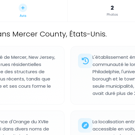
2
Photos
Avis
dans Mercer County, États-Unis.
é de Mercer, New Jersey,
L'établissement é
rues résidentielles
communauté le lon
ne des structures de
Philadelphie, l'univ
lus récents, tandis que
borough et le tow
e et ses cours forme le
seule municipalité,
avait duré plus de 
ince d'Orange du XVIIe
La localisation ent
'hui dans divers noms de
accessible en voitu