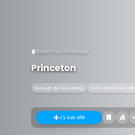
États-Unis d'Amérique
Princeton
Borough du New Jersey
Entité territoriale ad
J'y suis allé