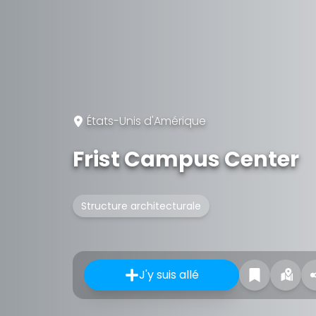
États-Unis d'Amérique
Frist Campus Center
Structure architecturale
J'y suis allé