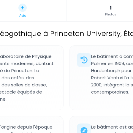
1
Photos
Avis
éogothique à Princeton University, Ét
Laboratoire de Physique
Le bâtiment a co
ents modernes, abritant
Palmer en 1909, co
é de Princeton. Le
Hardenbergh pour l
 des cafés, des
Robert Venturi l'
 des salles de classe,
2000, intégrant la 
pectacle équipés de
contemporaines.
ne.
'origine depuis l'époque
Le bâtiment est ac