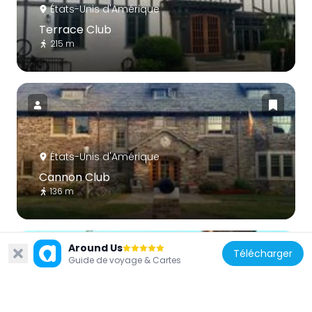
États-Unis d'Amérique
Terrace Club
215 m
États-Unis d'Amérique
Cannon Club
136 m
Around Us
Télécharger
Guide de voyage & Cartes
États-Unis d'Amérique