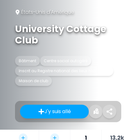
États-Unis d'Amérique
University Cottage
Club
Bâtiment
Centre social autogéré
Inscrit au Registre national des lieux historiques
Maison de club
J'y suis allé
1
13,2k