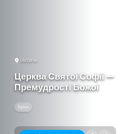
Ukraine
Церква Святої Софії —
Премудрості Божої
Église