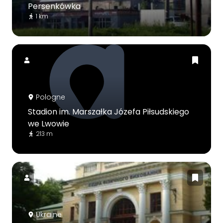
Persenkówka
1 km
Pologne
Stadion im. Marszałka Józefa Piłsudskiego
we Lwowie
213 m
Ukraine