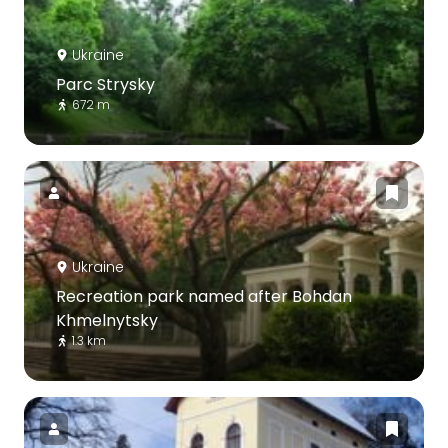
Ukraine
Parc Strysky
672 m
Ukraine
Recreation park named after Bohdan
Khmelnytsky
1.3 km