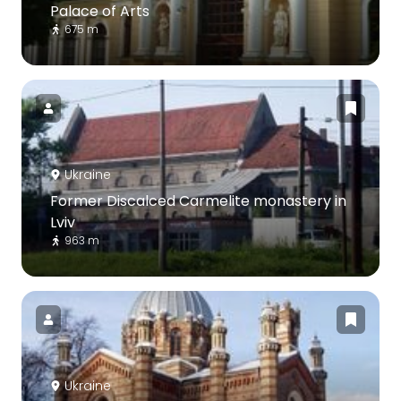
Palace of Arts
675 m
Ukraine
Former Discalced Carmelite monastery in
Lviv
963 m
Ukraine