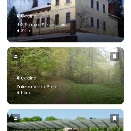
Ukraine
152 Franka Street, Lviv
810 m
Ukraine
Zalizna Voda Park
1.1 km