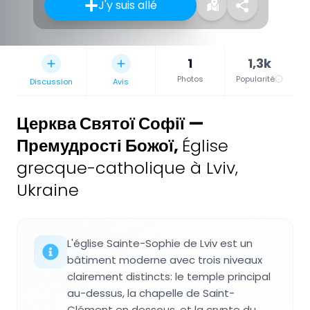
J'y suis allé
1
1,3k
Photos
Popularité
Discussion
Avis
Церква Святої Софії —
Премудрості Божої
,
Église
grecque-catholique à Lviv,
Ukraine
L'église Sainte-Sophie de Lviv est un
bâtiment moderne avec trois niveaux
clairement distincts: le temple principal
au-dessus, la chapelle de Saint-
Clément en dessous, et la crypte du