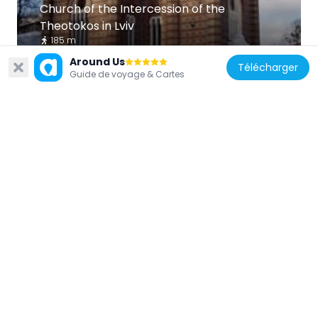
Church of the Intercession of the
Theotokos in Lviv
185 m
Around Us
Télécharger
Guide de voyage & Cartes
Ukraine
Jan Kiliński monument
675 m
Ukraine