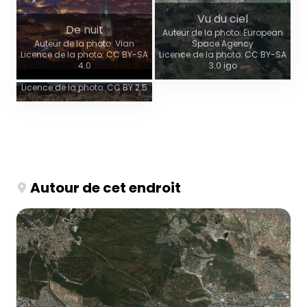
Vu du ciel
De nuit
Auteur de la photo: European
Auteur de la photo: Vian
Space Agency
Vue panoramique
Licence de la photo: CC BY-SA
Licence de la photo: CC BY-SA
4.0
3.0 igo
Auteur de la photo:
Львів_панорама.jpg
Licence de la photo: CC BY 2.5
Autour de cet endroit