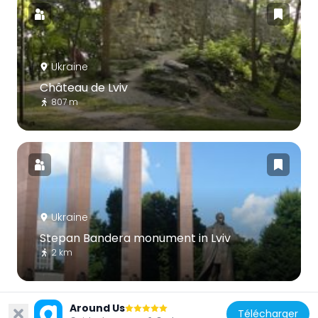
Ukraine
Château de Lviv
807 m
Ukraine
Stepan Bandera monument in Lviv
2 km
Around Us
Télécharger