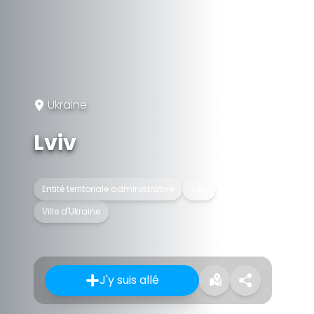
Ukraine
Lviv
Entité territoriale administrative
Ville
Ville d'Ukraine
J'y suis allé