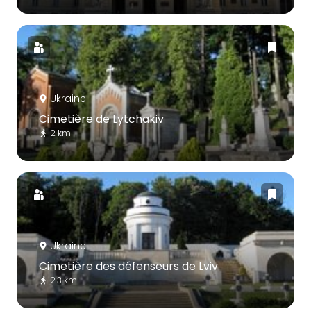
Ukraine
Cimetière de Lytchakiv
2 km
Ukraine
Cimetière des défenseurs de Lviv
2.3 km