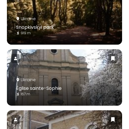
Ukraine
Snopkivskyi park
919 m
Ukraine
Église sainte-Sophie
167 m