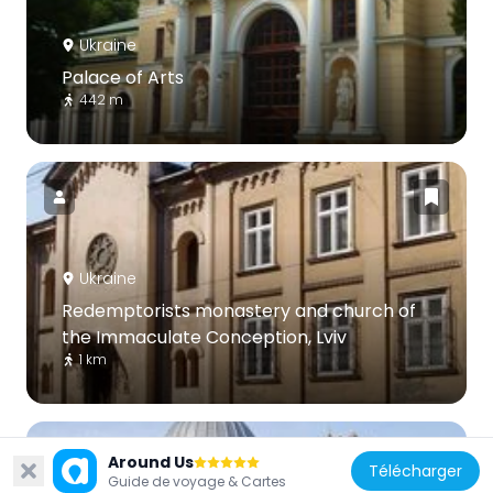
Ukraine
Palace of Arts
442 m
Ukraine
Redemptorists monastery and church of
the Immaculate Conception, Lviv
1 km
Around Us
Télécharger
Guide de voyage & Cartes