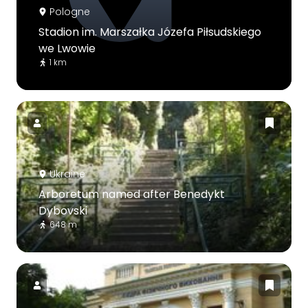
Pologne
Stadion im. Marszałka Józefa Piłsudskiego
we Lwowie
1 km
Ukraine
Arboretum named after Benedykt
Dybovski
648 m