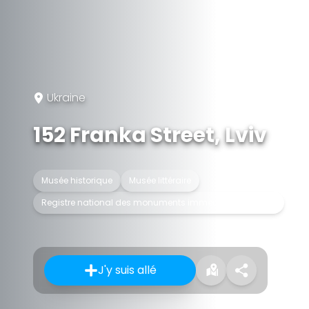
Ukraine
152 Franka Street, Lviv
Musée historique
Musée littéraire
Registre national des monuments immeubles d'Ukraine
J'y suis allé