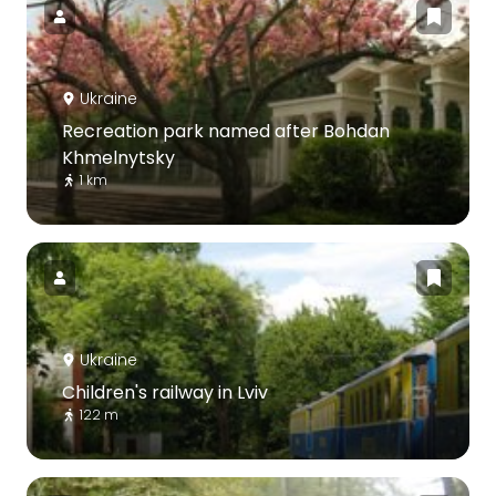
Ukraine
Recreation park named after Bohdan
Khmelnytsky
1 km
Ukraine
Children's railway in Lviv
122 m