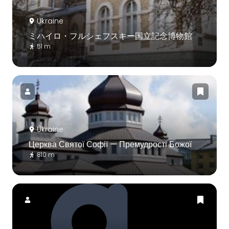
Ukraine
ミハイロ・フルシェフスキー国立記念博物館
51 m
Ukraine
Церква Святої Софії — Премудрості Божої
810 m