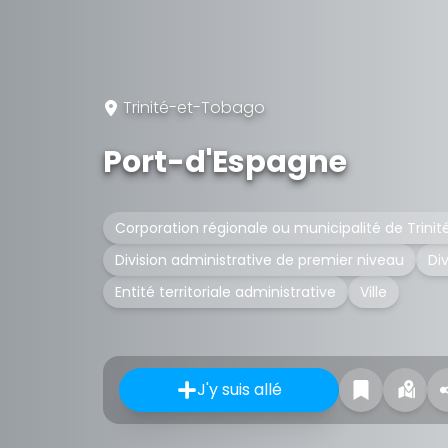
Trinité-et-Tobago
Port-d'Espagne
Corporation régionale ou municipalité de Trin
Division administrative de premier niveau
Div
Entité territoriale administrative
Ville
J'y suis allé