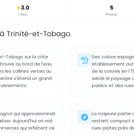
3.0
5
1 Avis
Photos
 à Trinité-et-Tobago.
-et-Tobago sur la côte
Des colons espagnol
e trouve au bord de l'eau
établissement auto
s les collines vertes au
de la colonie en 175
centre s'étend un grand
siècle le paysage
 événements.
publics et des rues
pagnol qui approvisionnait
La majeure partie de
ïbes. Aujourd'hui on voit
restant compact et
merces qui reflètent ce
rues plates près d