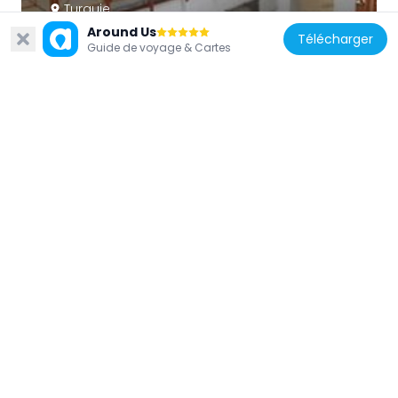
Turquie
Around Us
Musée de la mosaïque du Grand Palais
Télécharger
Guide de voyage & Cartes
398 m
Turquie
Walled Obelisk
252 m
Turquie