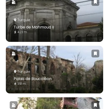
Turquie
Turbe de Mahmoud II
423 m
Turquie
Palais de Boucoléon
391 m