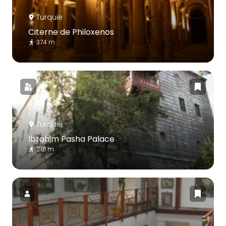
Turquie
Citerne de Philoxenos
374 m
Turquie
Ibrahim Pasha Palace
281 m