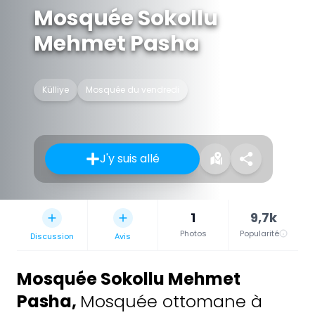
Mosquée Sokollu
Mehmet Pasha
Külliye
Mosquée du vendredi
J'y suis allé
1
9,7k
Photos
Popularité
Discussion
Avis
Mosquée Sokollu Mehmet
Pasha
,
Mosquée ottomane à