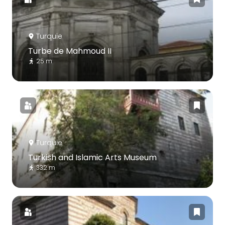
Turquie
Turbe de Mahmoud II
25 m
Turquie
Turkish and Islamic Arts Museum
332 m