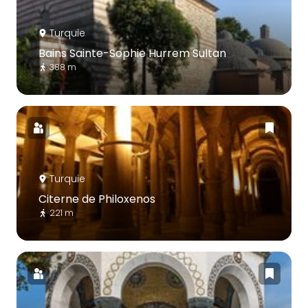
Turquie
Bains Sainte-Sophie Hurrem Sultan
388 m
Turquie
Citerne de Philoxenos
221 m