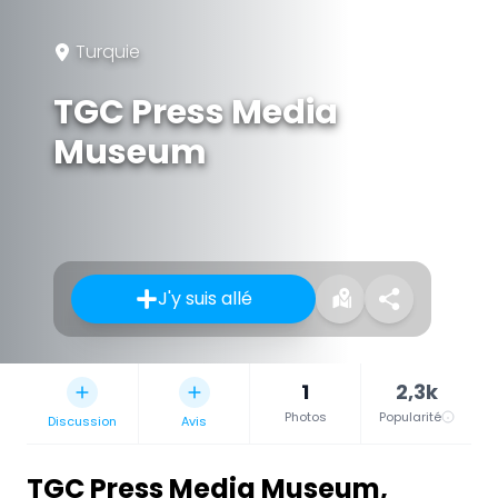
Turquie
TGC Press Media
Museum
J'y suis allé
1
2,3k
Photos
Popularité
Discussion
Avis
TGC Press Media Museum
,