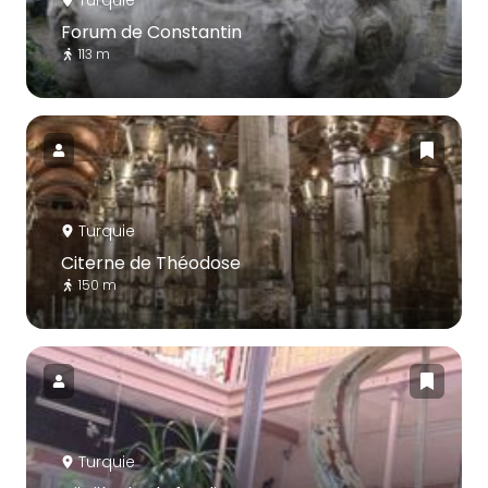
Turquie
Forum de Constantin
113 m
Turquie
Citerne de Théodose
150 m
Turquie