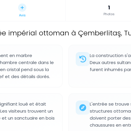
1
Photos
Avis
e impérial ottoman à Çemberlitaş, Tu
ment en marbre
La construction s'
chambre centrale dans le
Deux autres sulta
 en cristal pend sous la
furent inhumés par 
ef et des détails dorés.
nifiant loué et était
L'entrée se trouve 
Les visiteurs trouvent un
structures ottoman
e et un sanctuaire en bois
doivent porter des
chaussures en entr