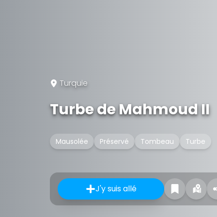
Turquie
Turbe de Mahmoud II
Mausolée
Préservé
Tombeau
Turbe
J'y suis allé