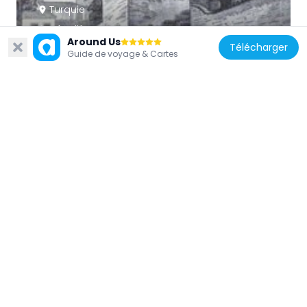
Turquie
Şeyh Süleyman Mosque
Around Us
165 m
Télécharger
Guide de voyage & Cartes
Turquie
Zeyrek Sarnıcı
97 m
Turquie