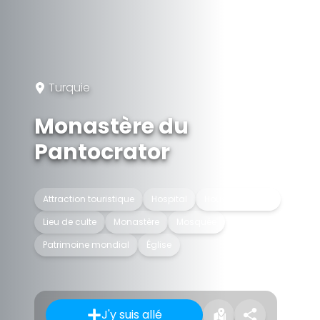
Turquie
Monastère du
Pantocrator
Attraction touristique
Hospital
House of prayer
Lieu de culte
Monastère
Mosquée
Patrimoine mondial
Église
J'y suis allé