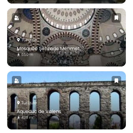
Turquie
Mosquée Şehzade Mehmet
650 m
Turquie
Aqueduc de Valens
438 m