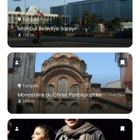
Turquie
İstanbul Belediye Sarayı
726 m
Turquie
Monastère du Christ Pantépoptès
288 m