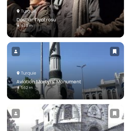
Turquie
Dostlar Tiyatrosu
640 m
Turquie
Aviation Martyrs' Monument
562 m