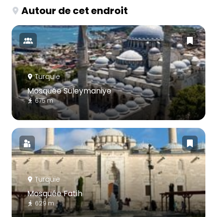
Autour de cet endroit
Turquie
Mosquée Süleymaniye
675 m
Turquie
Mosquée Fatih
629 m