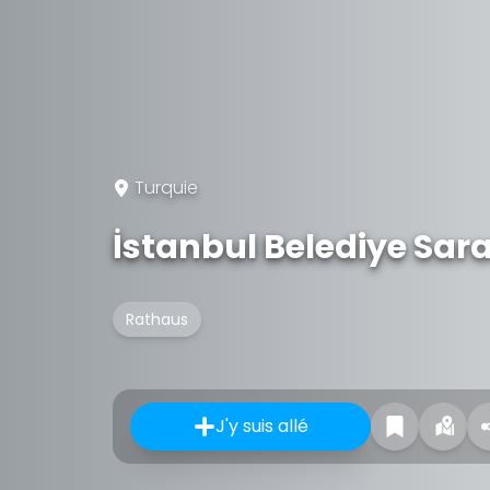
Turquie
İstanbul Belediye Sara
Rathaus
J'y suis allé