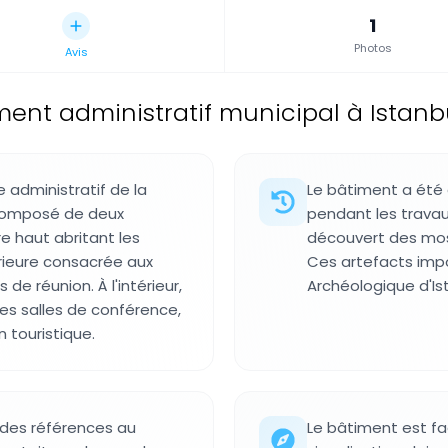
1
Photos
Avis
ment administratif municipal à Istanb
e administratif de la
Le bâtiment a été 
, composé de deux
pendant les travaux
re haut abritant les
découvert des mosa
érieure consacrée aux
Ces artefacts imp
de réunion. À l'intérieur,
Archéologique d'Ist
des salles de conférence,
 touristique.
des références au
Le bâtiment est fac