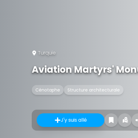
Turquie
Aviation Martyrs' Mo
Cénotaphe
Structure architecturale
J'y suis allé