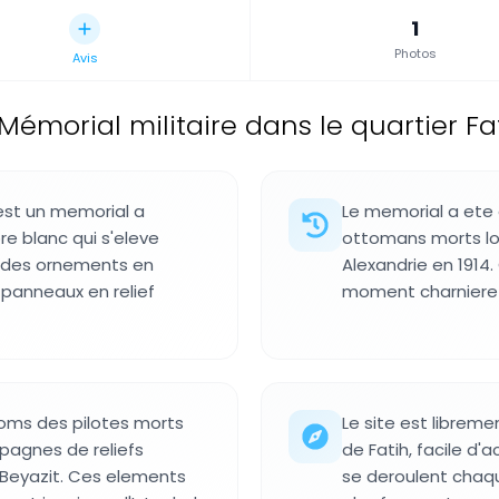
1
Photos
Avis
Mémorial militaire dans le quartier Fat
est un memorial a
Le memorial a ete e
e blanc qui s'eleve
ottomans morts lor
ut des ornements en
Alexandrie en 1914
 panneaux en relief
moment charniere de
noms des pilotes morts
Le site est libreme
agnes de reliefs
de Fatih, facile 
 Beyazit. Ces elements
se deroulent chaqu