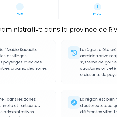
Avis
Photo
administrative dans la province de Ri
e l'Arabie Saoudite
La région a été cr
les et villages
administrative maj
tes paysages avec des
système de gouverno
ntres urbains, des zones
structures ont été
croissants du pays
ie : dans les zones
La région est bien 
onnelle et l'artisanat,
d'autoroutes, ce qu
ns administratives
différentes villes. 