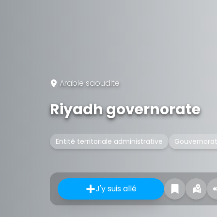
Arabie saoudite
Riyadh governorate
Entité territoriale administrative
Gouvernorat 
J'y suis allé