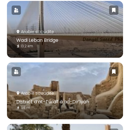
Arabie saoudite
Wadi Leban Bridge
13.2 km
Arabie saoudite
District d’at-Turaif à ad-Dir’iyah
98 m