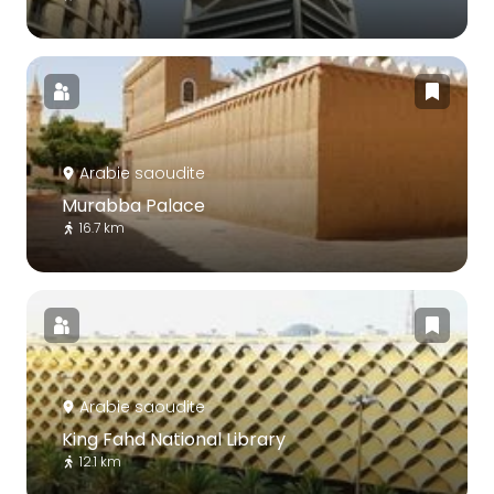
Arabie saoudite
Murabba Palace
16.7 km
Arabie saoudite
King Fahd National Library
12.1 km