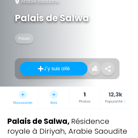
Arabie saoudite
Palais de Salwa
Palais
J'y suis allé
1
12,3k
Photos
Popularité
Discussion
Avis
Palais de Salwa
,
Résidence
royale à Diriyah, Arabie Saoudite