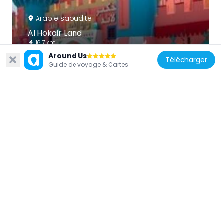
Arabie saoudite
Al Hokair Land
16.7 km
Around Us
Télécharger
Guide de voyage & Cartes
Arabie saoudite
Tuwaiq Palace
6.7 km