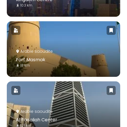
10.3 km
Arabie saoudite
Fort Masmak
18 km
Arabie saoudite
Al Faisaliah Center
12.1 km