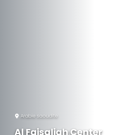
Arabie saoudite
Al Faisaliah Center