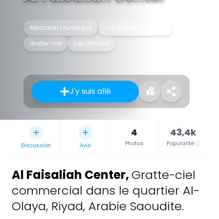
Attraction touristique
Complexe immobilier
Gratte-ciel
Lieu d'intérêt
J'y suis allé
4
43,4k
Photos
Popularité
Discussion
Avis
Al Faisaliah Center
,
Gratte-ciel
commercial dans le quartier Al-
Olaya, Riyad, Arabie Saoudite.