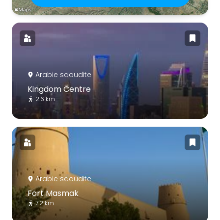
Arabie saoudite
Kingdom Centre
2.6 km
Arabie saoudite
Fort Masmak
7.2 km