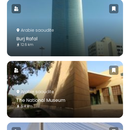
Arabie saoudite
Burj Rafal
12.6 km
Arabie saoudite
The National Museum
5.4 km