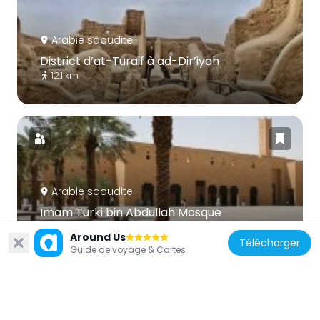
Arabie saoudite
District d’at-Turaif à ad-Dir’iyah
12.1 km
Arabie saoudite
Imam Turki bin Abdullah Mosque
7.1 km
Around Us
Télécharger
Guide de voyage & Cartes