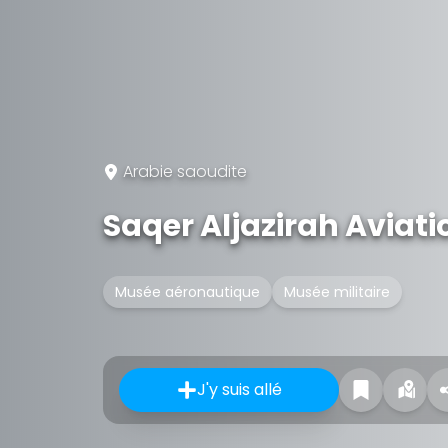
Arabie saoudite
Saqer Aljazirah Avia
Musée aéronautique
Musée militaire
J'y suis allé