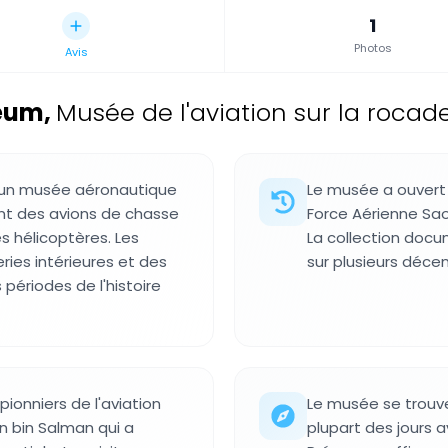
1
Photos
Avis
seum
,
Musée de l'aviation sur la rocad
t un musée aéronautique
Le musée a ouvert 
ont des avions de chasse
Force Aérienne Sao
es hélicoptères. Les
La collection docum
ries intérieures et des
sur plusieurs décen
périodes de l'histoire
ionniers de l'aviation
Le musée se trouve
n bin Salman qui a
plupart des jours 