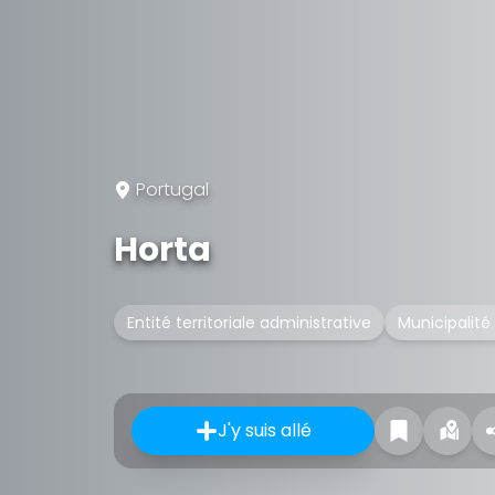
Portugal
Horta
Entité territoriale administrative
Municipalité
J'y suis allé