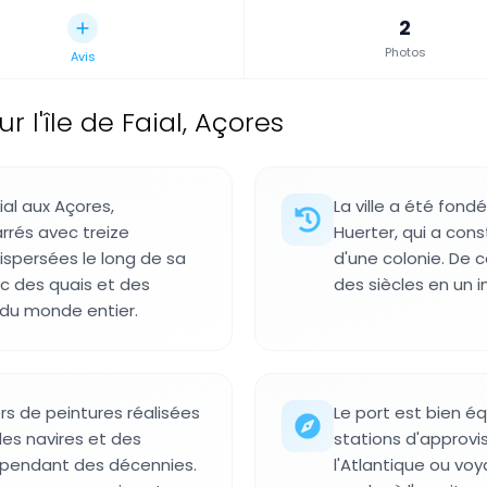
2
Photos
Avis
r l'île de Faial, Açores
ial aux Açores,
La ville a été fon
arrés avec treize
Huerter, qui a cons
ispersées le long de sa
d'une colonie. De c
ec des quais et des
des siècles en un 
s du monde entier.
rs de peintures réalisées
Le port est bien 
es navires et des
stations d'approvi
e pendant des décennies.
l'Atlantique ou voy