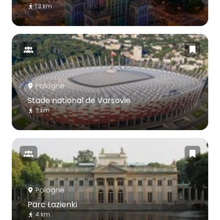
1.3 km
Pologne
Stade national de Varsovie
3 km
Pologne
Parc Łazienki
4 km