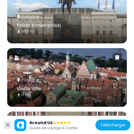
Pologne
Palais Koniecpolski
966 m
Pologne
Vieille Ville
1.1 km
Around Us
Télécharger
Guide de voyage & Cartes