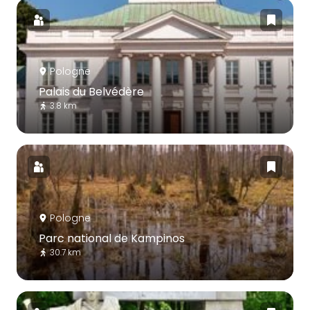
Pologne
Palais du Belvédère
3.8 km
Pologne
Parc national de Kampinos
30.7 km