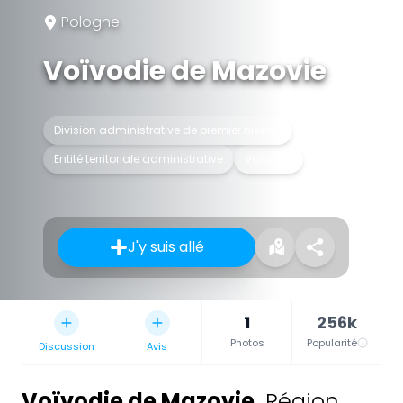
Pologne
Voïvodie de Mazovie
Division administrative de premier niveau
Entité territoriale administrative
Voïvodie
J'y suis allé
1
256k
Photos
Popularité
Discussion
Avis
Voïvodie de Mazovie
,
Région