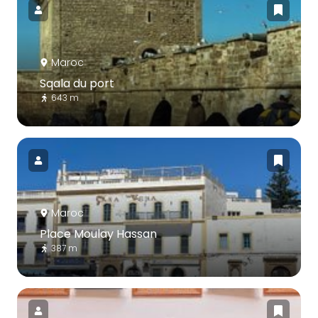
Maroc
Sqala du port
643 m
Maroc
Place Moulay Hassan
387 m