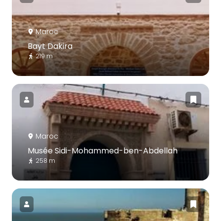
Maroc
Bayt Dakira
219 m
Maroc
Musée Sidi-Mohammed-ben-Abdellah
258 m