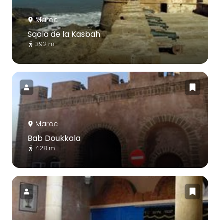
Maroc
Sqala de la Kasbah
392 m
Maroc
Bab Doukkala
428 m