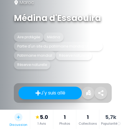
Maroc
Médina d'Essaouira
Aire protégée
Médina
Partie d'un site du patrimoine mondial UNESCO
Patrimoine mondial
Réserve naturelle
Réserve naturelle
J'y suis allé
5.0
1
1
5,7k
1 Avis
Photos
Collections
Popularité
Discussion