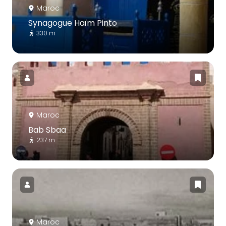
Maroc
Synagogue Haïm Pinto
330 m
Maroc
Bab Sbaa
237 m
Maroc