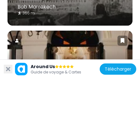
Bab Marrakech
366 m
Maroc
Around Us
Télécharger
Synagogue Simon Attias
Guide de voyage & Cartes
283 m
Maroc
Fish Market