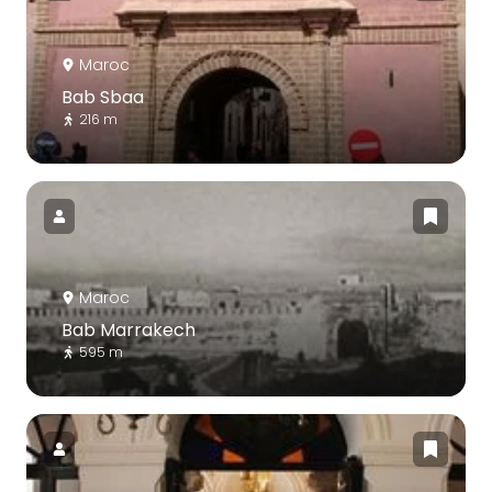
Maroc
Bab Sbaa
216 m
Maroc
Bab Marrakech
595 m