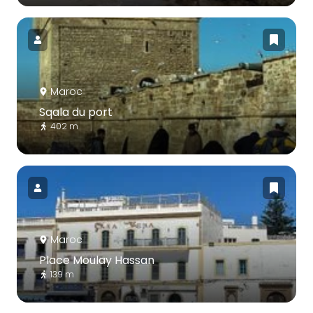
Maroc
Sqala du port
402 m
Maroc
Place Moulay Hassan
139 m