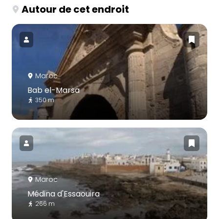
Autour de cet endroit
Maroc
Bab el-Marsa
350 m
Maroc
Médina d'Essaouira
266 m