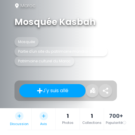
Maroc
Mosquée Kasbah
Mosquée
Partie d'un site du patrimoine mondial UNESCO
Patrimoine culturel du Maroc
J'y suis allé
1
1
700+
Photos
Collections
Popularité
Discussion
Avis