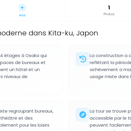
1
Photos
Avis
moderne dans Kita-ku, Japon
4 étages à Osaka qui
La construction a
spaces de bureaux et
reflétant la périod
ent un hôtel et un
achèvement a mar
rs niveaux de
usage mixte dans le
xte regroupant bureaux,
La tour se trouve p
théâtre et des
accessible par le t
lement pour les loisirs
peuvent facilement