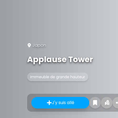
Japon
Applause Tower
Immeuble de grande hauteur
J'y suis allé