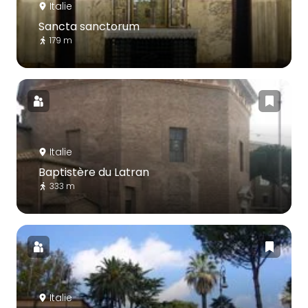
Italie
Sancta sanctorum
179 m
Italie
Baptistère du Latran
333 m
Italie