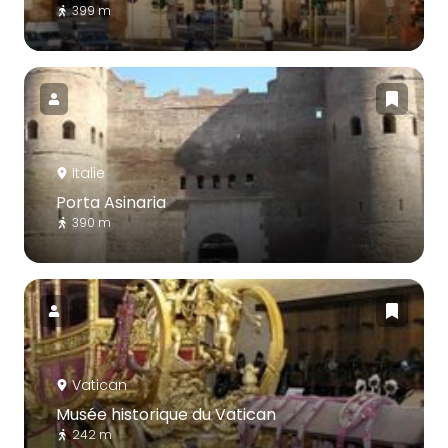
399 m
Italie
Porta Asinaria
390 m
Vatican
Musée historique du Vatican
242 m