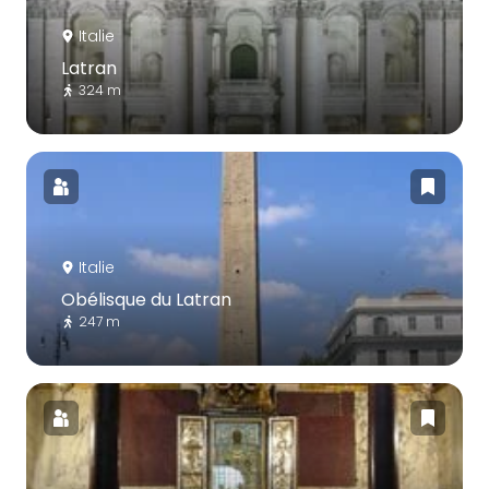
Italie
Latran
324 m
Italie
Obélisque du Latran
247 m