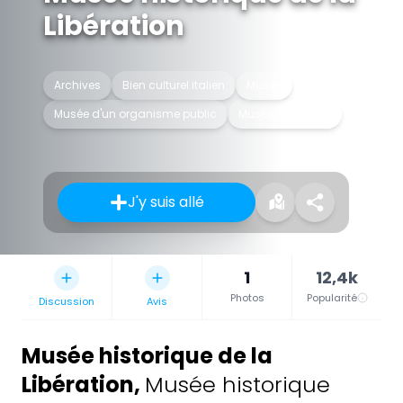
Libération
Archives
Bien culturel italien
Musée
Musée d'un organisme public
Musée historique
J'y suis allé
1
12,4k
Photos
Popularité
Discussion
Avis
Musée historique de la
Libération
,
Musée historique