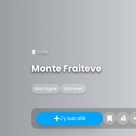
Italie
Monte Fraiteve
Montagne
Sommet
J'y suis allé