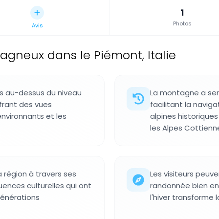
1
Photos
Avis
neux dans le Piémont, Italie
es au-dessus du niveau
La montagne a serv
frant des vues
facilitant la navig
nvironnants et les
alpines historique
les Alpes Cottienn
la région à travers ses
Les visiteurs peu
uences culturelles qui ont
randonnée bien en
générations
l'hiver transforme 