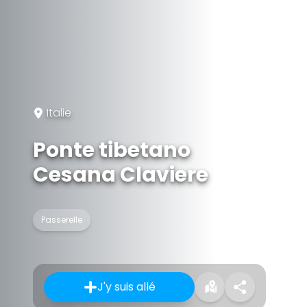
Italie
Ponte tibetano
Cesana Claviere
Passerelle
J'y suis allé