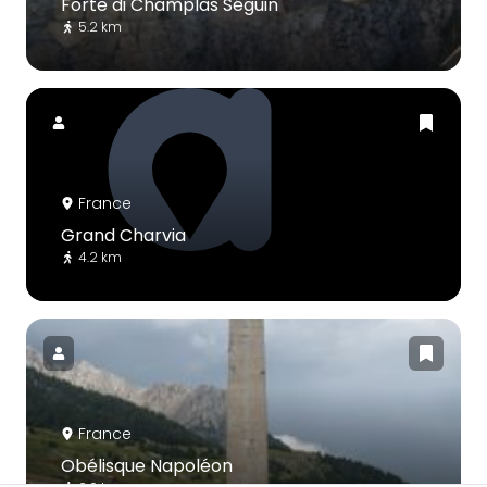
Forte di Champlas Séguin
5.2 km
France
Grand Charvia
4.2 km
France
Obélisque Napoléon