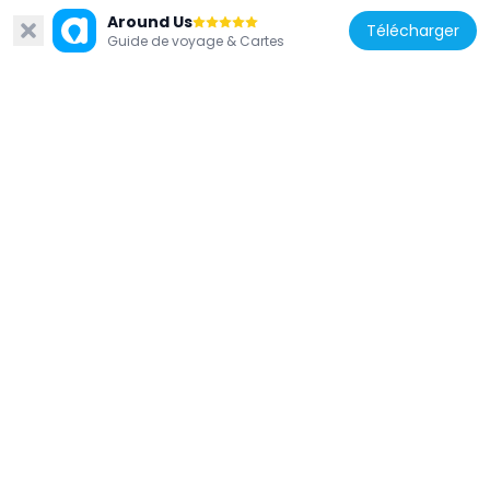
2.9 km
Around Us
Télécharger
Guide de voyage & Cartes
France
Cime de Saurel)
4.4 km
France
Église Saint-Claude de Val-des-Prés
6.6 km