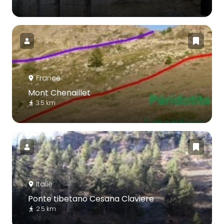
France
Mont Chenaillet
3.5 km
Italie
Ponte tibetano Cesana Claviere
2.5 km