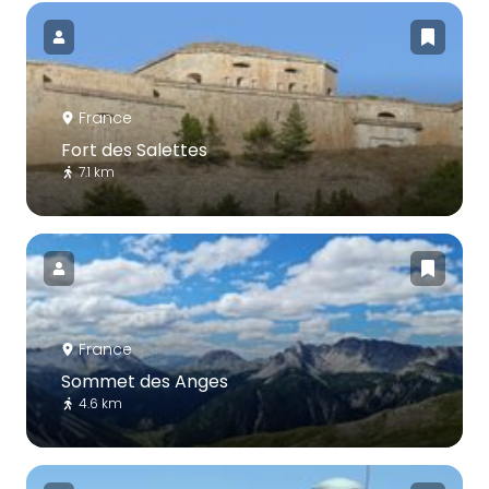
France
Fort des Salettes
7.1 km
France
Sommet des Anges
4.6 km