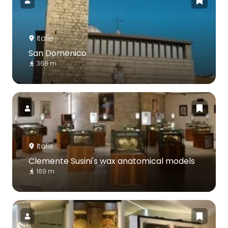
Italie
San Domenico
368 m
Italie
Clemente Susini's wax anatomical models
169 m