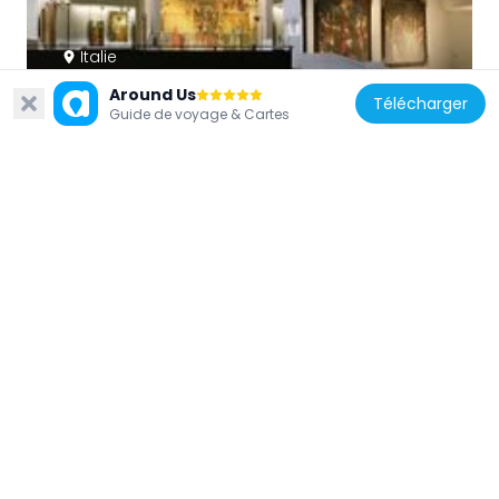
Italie
National Pinacotheca of Cagliari
Around Us
Télécharger
264 m
Guide de voyage & Cartes
Italie
Chiesa di Santa Lucia
78 m