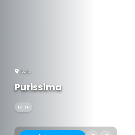
Italie
Purissima
Église