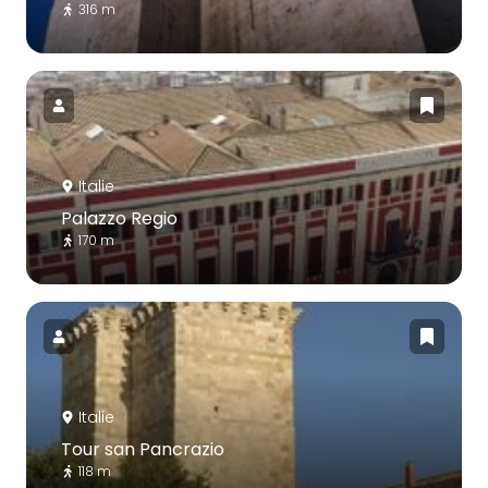
316 m
Italie
Palazzo Regio
170 m
Italie
Tour san Pancrazio
118 m