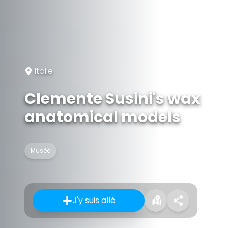
Italie
Clemente Susini's wax
anatomical models
Musée
J'y suis allé