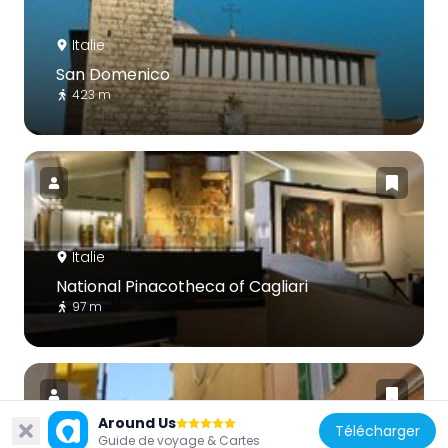
Italie
San Domenico
423 m
Italie
National Pinacotheca of Cagliari
97 m
Around Us
Télécharger
Guide de voyage & Cartes