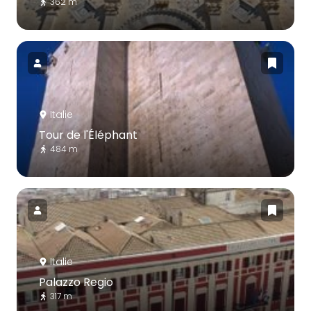
362 m
Italie
Tour de l'Éléphant
484 m
Italie
Palazzo Regio
317 m