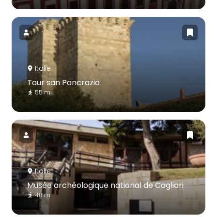
Italie
Tour san Pancrazio
55 m
Italie
Musée archéologique national de Cagliari
48 m