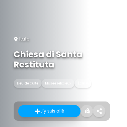
Italie
Chiesa di Santa
Restituta
Lieu de culte
Musée religieux
Église
J'y suis allé