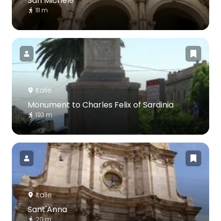
San Michele
111 m
Italie
Monument to Charles Felix of Sardinia
193 m
Italie
Sant'Anna
20 m