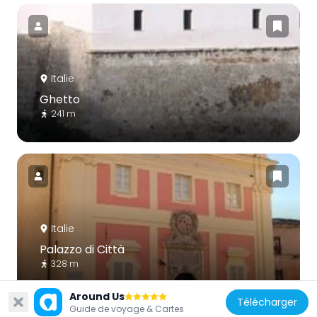
Italie
Ghetto
241 m
Italie
Palazzo di Città
328 m
Around Us
Télécharger
Guide de voyage & Cartes