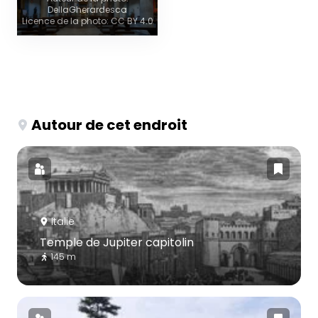
DellaGherardesca
Licence de la photo: CC BY 4.0
Autour de cet endroit
Italie
Temple de Jupiter capitolin
145 m