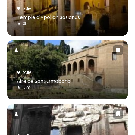
Italie
Temple d'Apollon Sosianus
121 m
Italie
Aire de Sant'Omobono
113 m