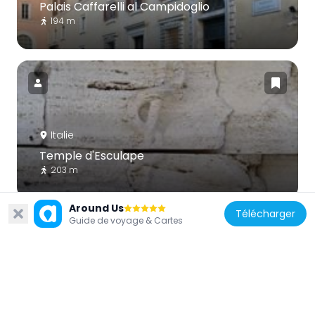
Palais Caffarelli al Campidoglio
194 m
Italie
Temple d'Esculape
203 m
Around Us
Télécharger
Guide de voyage & Cartes
Italie
Église Santa Rita da Cascia in Campitelli