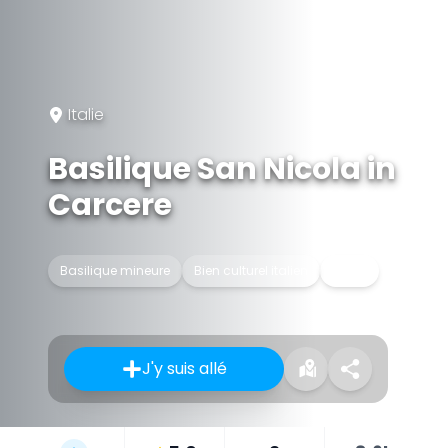
Italie
Basilique San Nicola in
Carcere
Basilique mineure
Bien culturel italien
Église
J'y suis allé