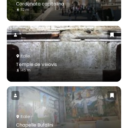
Cordonata capitolina
112 m
Italie
Temple de Véiovis
145 m
Italie
Chapelle Bufalini