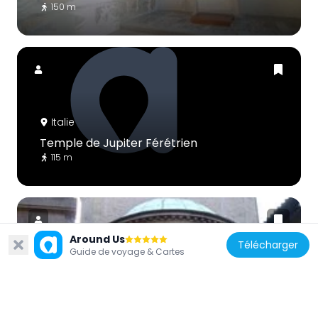
150 m
Italie
Temple de Jupiter Férétrien
115 m
Around Us
Télécharger
Guide de voyage & Cartes
Italie
Chiesa di Santa Maria Annunziata a Tor de'
Specchi