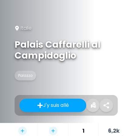
Italie
Palais Caffarelli al
Campidoglio
Palazzo
J'y suis allé
1
6,2k