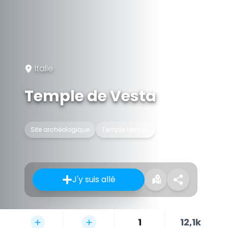
Italie
Temple de Vesta
Site archéologique
Temple romain
J'y suis allé
1
12,1k