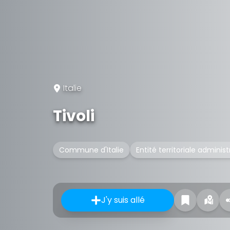
Italie
Tivoli
Commune d'Italie
Entité territoriale administ
J'y suis allé