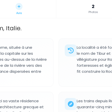
2
Photos
Avis
, Italie.
Rome, située à une
La localité a été f
a capitale sur les
le nom de Tibur et
s au-dessus de la rivière
villégiature pour 
e de la rivière vers des
forteresses et égl
sance dispersées entre
fit construire la Ro
ci sa vaste résidence
Les trains depuis R
l'architecture grecque et
quarante-cinq minu