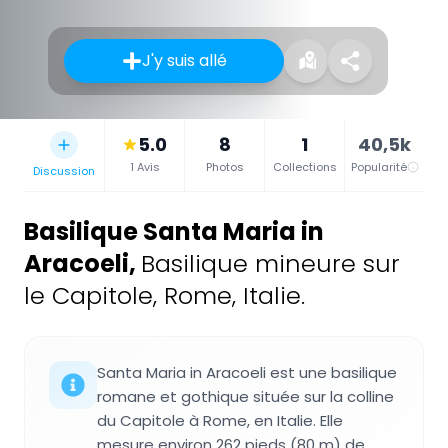
J'y suis allé
5.0
8
1
40,5k
1 Avis
Photos
Collections
Popularité
Discussion
Basilique Santa Maria in
Aracoeli
,
Basilique mineure sur
le Capitole, Rome, Italie.
Santa Maria in Aracoeli est une basilique
romane et gothique située sur la colline
du Capitole à Rome, en Italie. Elle
mesure environ 262 pieds (80 m) de