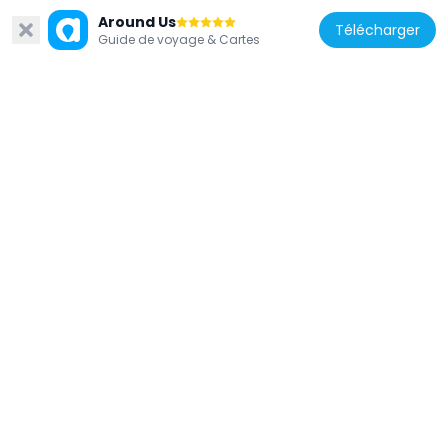
Around Us
Télécharger
Guide de voyage & Cartes
Italie
Palais Neuf
42 m
Italie
Musée central du Risorgimento
49 m