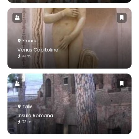
France
Vénus Capitoline
41 m
Italie
Insula Romana
73 m