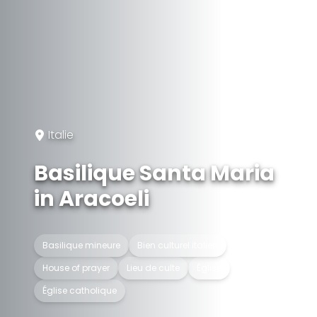
Italie
Basilique Santa Maria
in Aracoeli
Basilique mineure
Bien culturel italien
House of prayer
Lieu de culte
Église
Église catholique