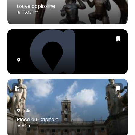
Louve capitoline
11163.3 km
Italie
Place du Capitole
84 m