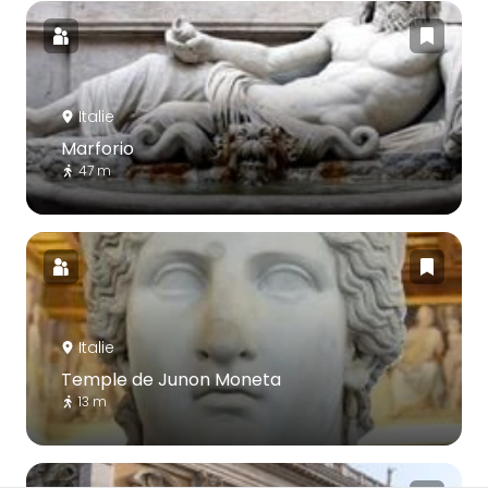
Italie
Marforio
47 m
Italie
Temple de Junon Moneta
13 m