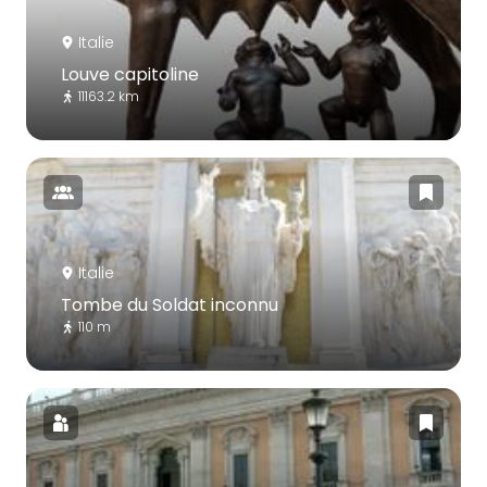
Italie
Louve capitoline
11163.2 km
Italie
Tombe du Soldat inconnu
110 m