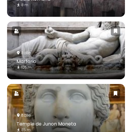
8 m
Italie
Marforio
105 m
Italie
Temple de Junon Moneta
85 m