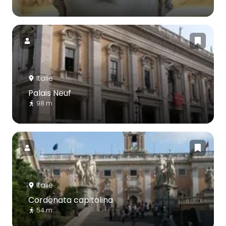
Italie
Palais Neuf
98 m
Italie
Cordonata capitolina
54 m