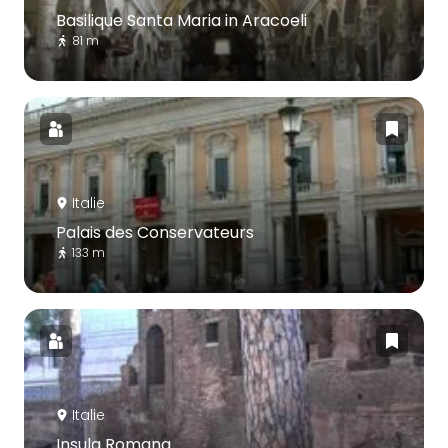
Basilique Santa Maria in Aracoeli
81 m
Italie
Palais des Conservateurs
133 m
Italie
Insula Romana