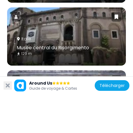
Italie
Musée central du Risorgimento
129 m
Around Us
Télécharger
Guide de voyage & Cartes
Italie
Sanctuaire des drapeaux
158 m