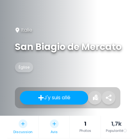
Italie
San Biagio de Mercato
Église
J'y suis allé
1
1,7k
Photos
Popularité
Discussion
Avis