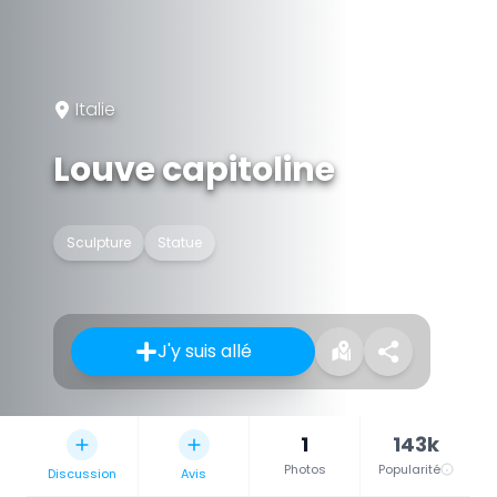
Italie
Louve capitoline
Sculpture
Statue
J'y suis allé
1
143k
Photos
Popularité
Discussion
Avis