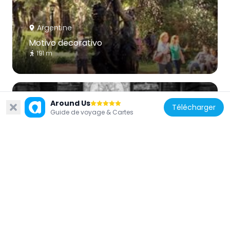
Argentine
Motivo decorativo
191 m
Around Us
Télécharger
Guide de voyage & Cartes
Argentine
Homenaje a la Virgen de Luján
167 m