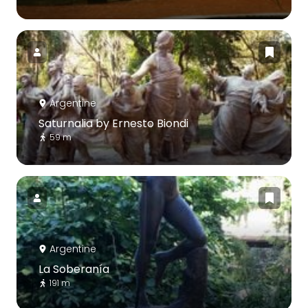
Argentine
Saturnalia by Ernesto Biondi
59 m
Argentine
La Soberanía
191 m