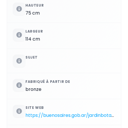
HAUTEUR
75 cm
LARGEUR
114 cm
SUJET
FABRIQUÉ À PARTIR DE
bronze
SITE WEB
https://buenosaires.gob.ar/jardinbotanico/la-loba-romana