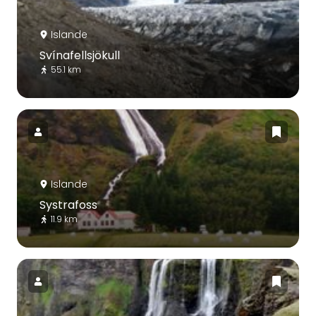
Islande
Svínafellsjökull
55.1 km
Islande
Systrafoss
11.9 km