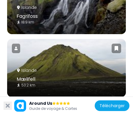
Islande
Fagrifoss
18.9 km
Islande
Mælifell
53.2 km
Around Us
Télécharger
Guide de voyage & Cartes