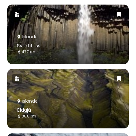
Islande
Svartifoss
47.7 km
Islande
Eldgjá
38.8 km