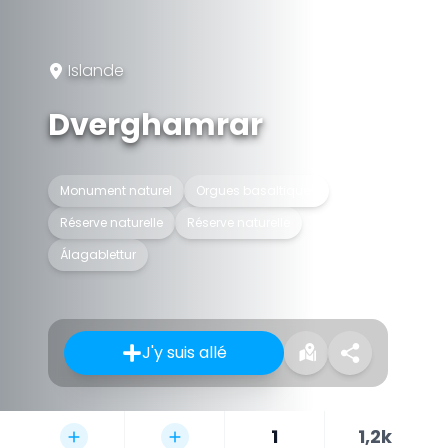
Islande
Dverghamrar
Monument naturel
Orgues basaltiques
Réserve naturelle
Réserve naturelle
Álagablettur
J'y suis allé
1
1,2k