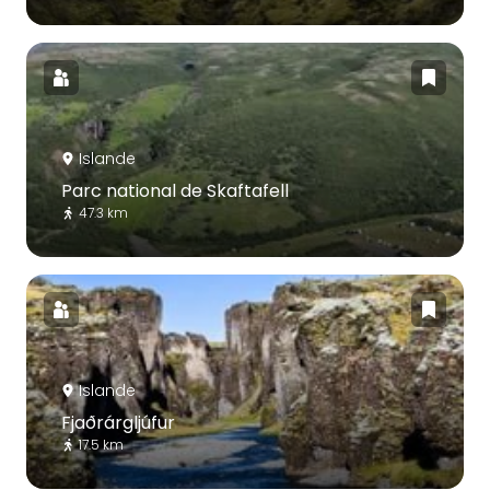
Islande
Parc national de Skaftafell
47.3 km
Islande
Fjaðrárgljúfur
17.5 km