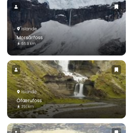
Islande
Morsárfoss
55.9 km
Islande
Ófærufoss
39.1 km