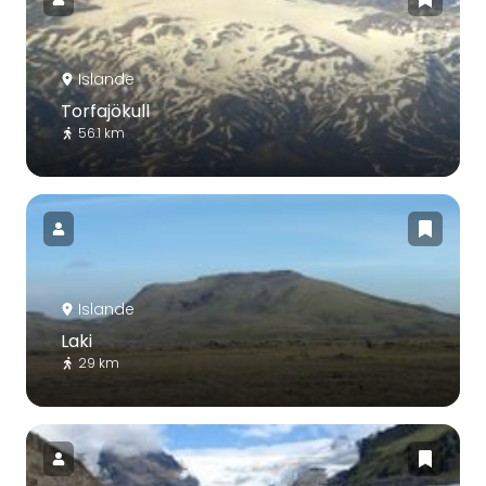
Islande
Torfajökull
56.1 km
Islande
Laki
29 km