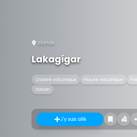
Islande
Lakagígar
Cratère volcanique
Fissure volcanique
Po
Volcan
J'y suis allé