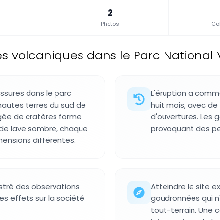
2
Photos
Col
s volcaniques dans le Parc National Va
issures dans le parc
L'éruption a comme
 hautes terres du sud de
huit mois, avec de 
angée de cratères forme
d'ouvertures. Les g
 de lave sombre, chaque
provoquant des per
ensions différentes.
stré des observations
Atteindre le site 
es effets sur la société
goudronnées qui n'
tout-terrain. Une 