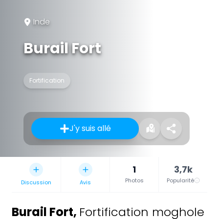
Inde
Burail Fort
Fortification
J'y suis allé
1
3,7k
Photos
Popularité
Discussion
Avis
Burail Fort
,
Fortification moghole