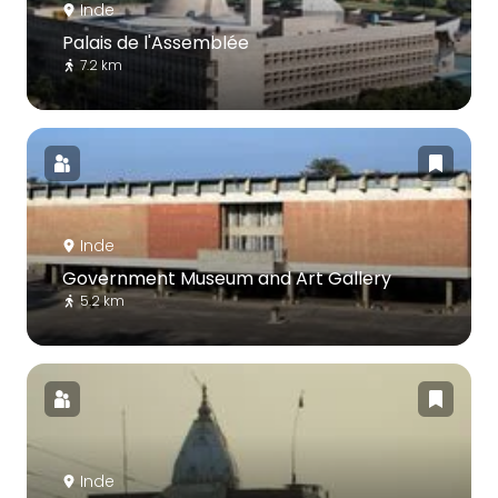
Inde
Palais de l'Assemblée
7.2 km
Inde
Government Museum and Art Gallery
5.2 km
Inde