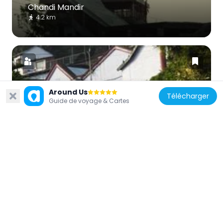
Chandi Mandir
4.2 km
Around Us
Télécharger
Inde
Guide de voyage & Cartes
Kasauli Brewery
29.9 km
Inde
Politics of Chandigarh