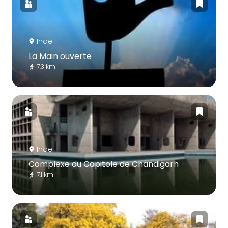
Inde
La Main ouverte
7.3 km
Inde
Complexe du Capitole de Chandigarh
7.1 km