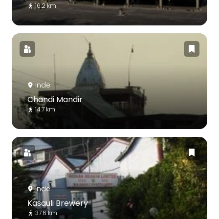
16.2 km
Inde
Chandi Mandir
14.7 km
Inde
Kasauli Brewery
37.6 km