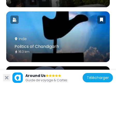
Inde
Politics of Chandigarh
16.3 km
Around Us
Télécharger
Guide de voyage & Cartes
Inde
Japanese Garden, Chandigarh
11.3 km