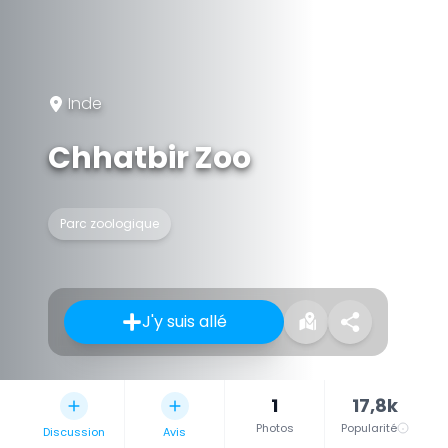
Inde
Chhatbir Zoo
Parc zoologique
J'y suis allé
1
17,8k
Photos
Popularité
Discussion
Avis