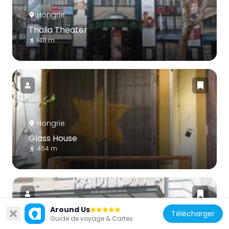
Hongrie
Thália Theater
148 m
Hongrie
Glass House
454 m
Around Us
Télécharger
Guide de voyage & Cartes