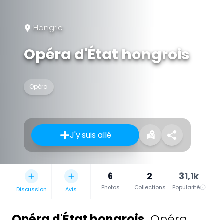
Hongrie
Opéra d'État hongrois
Opéra
J'y suis allé
6
2
31,1k
Photos
Collections
Popularité
Discussion
Avis
Opéra d'État hongrois
,
Opéra