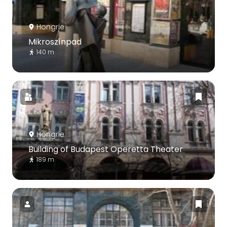
Hongrie
Mikroszínpad
140 m
Hongrie
Building of Budapest Operetta Theater
189 m