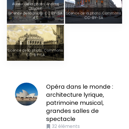
Auteur de la photo: Andrzej
Otrębski
Licence de la photo: CC BY-SA
Licence de la photo: Commons
4.0
CC-BY-SA
Licence de la photo: Commons
CC-BY-SA
Opéra dans le monde :
architecture lyrique,
patrimoine musical,
grandes salles de
spectacle
32
éléments