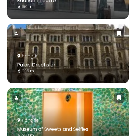
Radnóti Theatre
150 m
Hongrie
Palais Drechsler
295 m
Hongrie
Museum of Sweets and Selfies
204 m