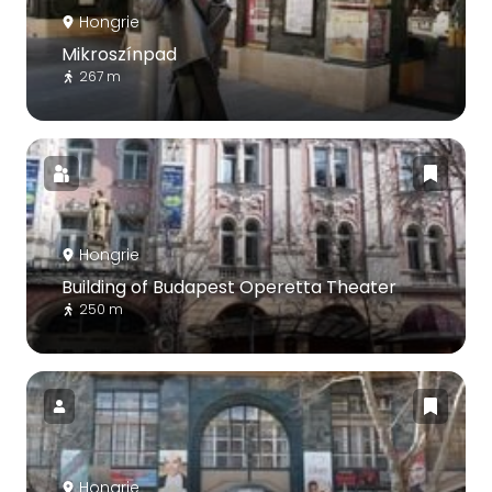
Hongrie
Mikroszínpad
267 m
Hongrie
Building of Budapest Operetta Theater
250 m
Hongrie