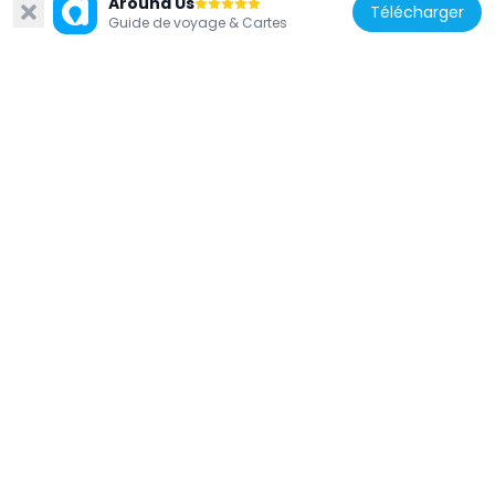
Around Us
Télécharger
Guide de voyage & Cartes
Hongrie
Centre de photographie contemporaine
Robert Capa
113 m
Hongrie
Andrássy út, 20
369 m