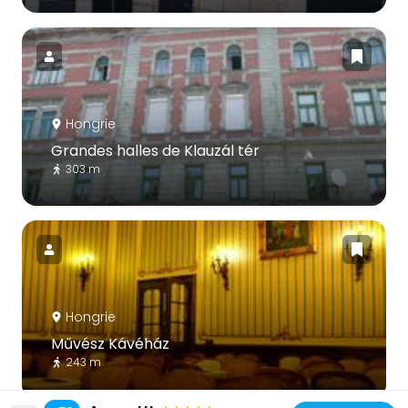
Hongrie
Grandes halles de Klauzál tér
303 m
Hongrie
Művész Kávéház
243 m