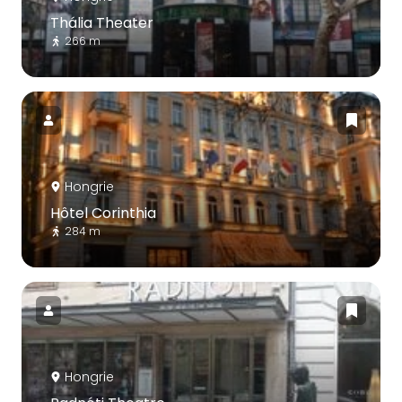
Thália Theater
266 m
Hongrie
Hôtel Corinthia
284 m
Hongrie