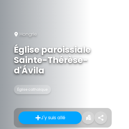
Hongrie
Église paroissiale
Sainte-Thérèse-
d'Ávila
Église catholique
J'y suis allé