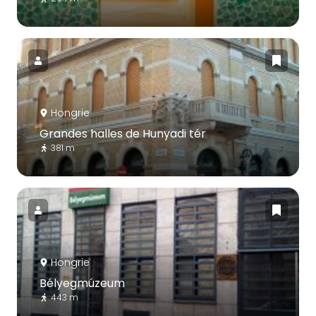
Hongrie
Grandes halles de Hunyadi tér
381 m
Hongrie
Bélyegmúzeum
443 m