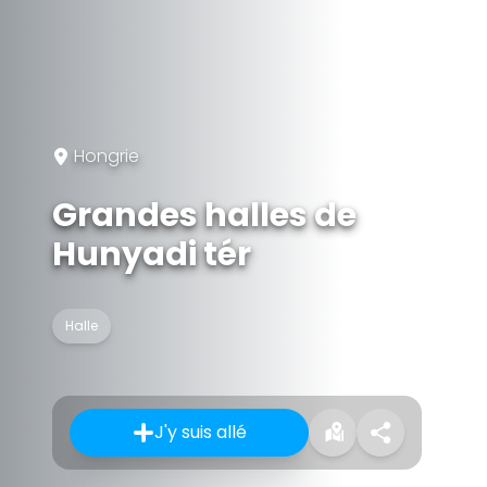
Hongrie
Grandes halles de
Hunyadi tér
Halle
J'y suis allé