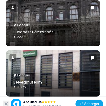
Hongrie
Budapest Bábszínház
220 m
Hongrie
Bélyegmúzeum
387 m
Around Us
Télécharger