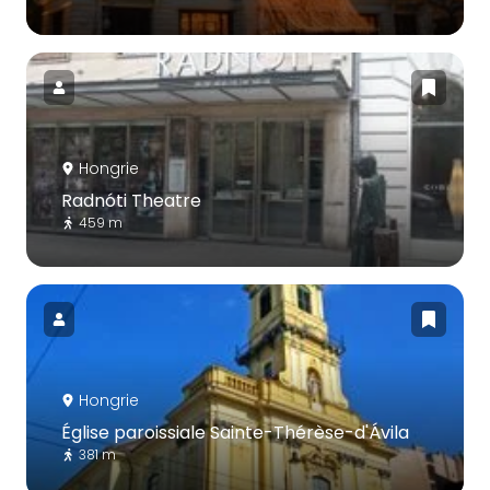
Hongrie
Radnóti Theatre
459 m
Hongrie
Église paroissiale Sainte-Thérèse-d'Ávila
381 m