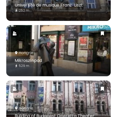
Université de musique Franz-Liszt
252 m
Hongrie
Mikroszínpad
529 m
Hongrie
Building of Budapest Operetta Theater