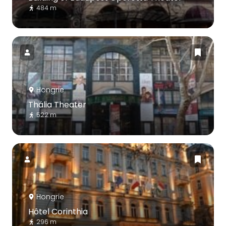
484 m
Hongrie
Thália Theater
522 m
Hongrie
Hôtel Corinthia
296 m