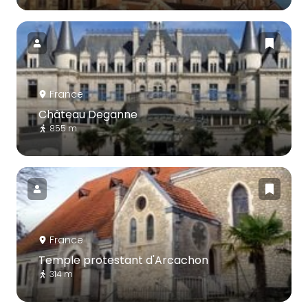
France
Château Deganne
855 m
France
Temple protestant d'Arcachon
314 m