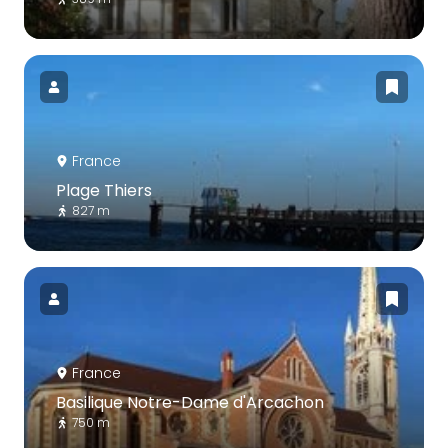
France
Plage Thiers
827 m
France
Basilique Notre-Dame d'Arcachon
750 m