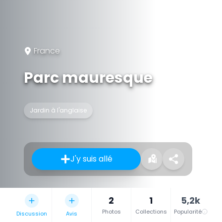
France
Parc mauresque
Jardin à l'anglaise
J'y suis allé
2
1
5,2k
Photos
Collections
Popularité
Discussion
Avis