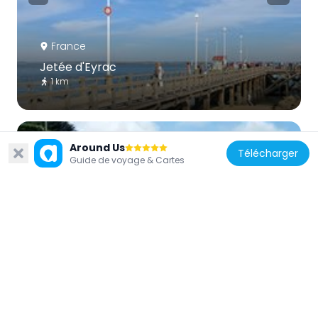
France
Jetée d'Eyrac
1 km
Around Us
Télécharger
Guide de voyage & Cartes
France
Jetée de la Chapelle
903 m