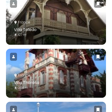
France
Villa Toledo
127 m
France
Villa Thérésa
204 m