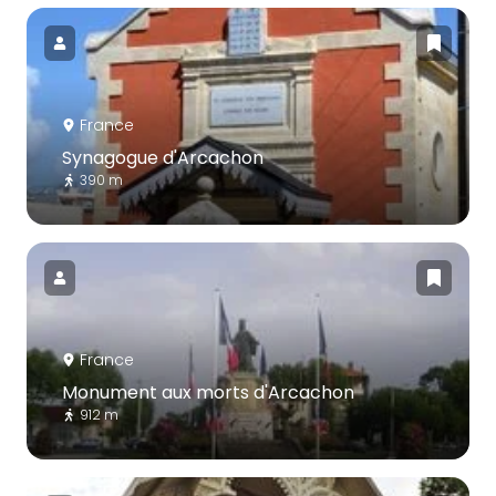
France
Synagogue d'Arcachon
390 m
France
Monument aux morts d'Arcachon
912 m