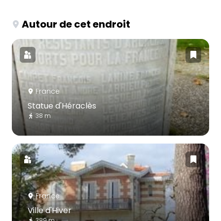
Autour de cet endroit
France
Statue d'Héraclès
38 m
France
Ville d'Hiver
389 m