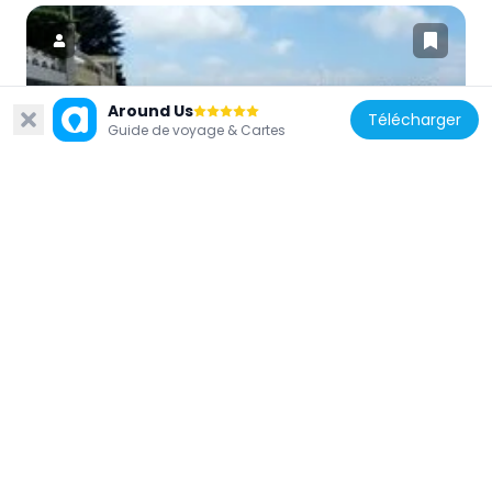
Around Us
Télécharger
France
Guide de voyage & Cartes
Jetée de la Chapelle
921 m
France
Observatoire Sainte-Cécile
239 m