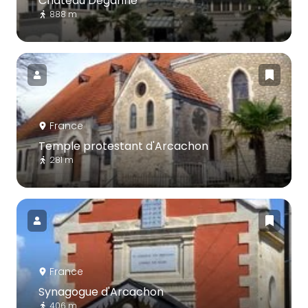
Château Deganne
888 m
France
Temple protestant d'Arcachon
281 m
France
Synagogue d'Arcachon
406 m