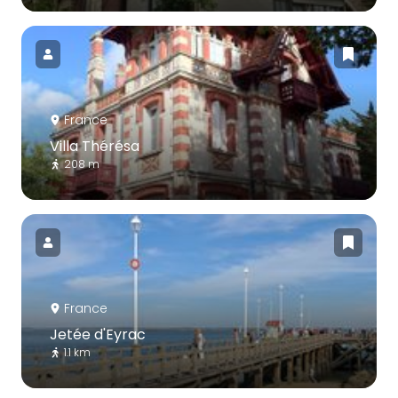
France
Villa Thérésa
208 m
France
Jetée d'Eyrac
1.1 km