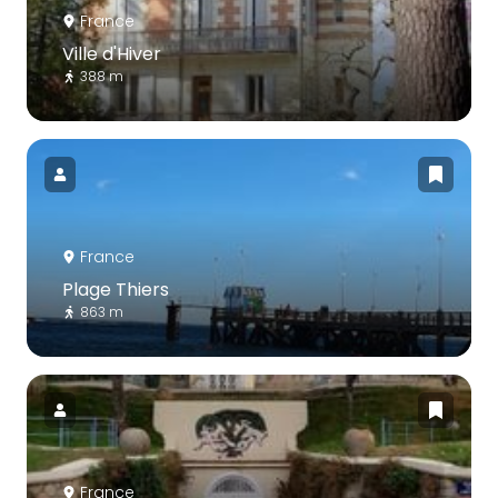
France
Ville d'Hiver
388 m
France
Plage Thiers
863 m
France