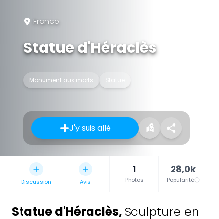
France
Statue d'Héraclès
Monument aux morts
Statue
J'y suis allé
1
28,0k
Photos
Popularité
Discussion
Avis
Statue d'Héraclès
,
Sculpture en