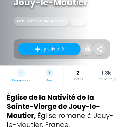
Jouy-le-Moutier
Monument historique classé
Église
J'y suis allé
2
1,3k
Photos
Popularité
Discussion
Avis
Église de la Nativité de la
Sainte-Vierge de Jouy-le-
Moutier
,
Église romane à Jouy-
le-Moutier, France.