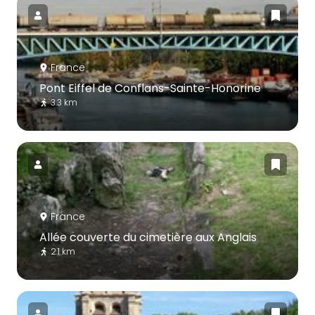
France
Pont Eiffel de Conflans-Sainte-Honorine
3.3 km
France
Allée couverte du cimetière aux Anglais
2.1 km