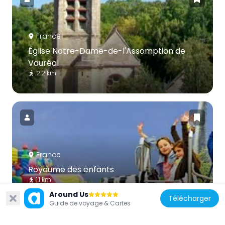
France
Église Notre-Dame-de-l'Assomption de
Vauréal
2.2 km
France
Royaume des enfants
1.1 km
Around Us
Télécharger
Guide de voyage & Cartes