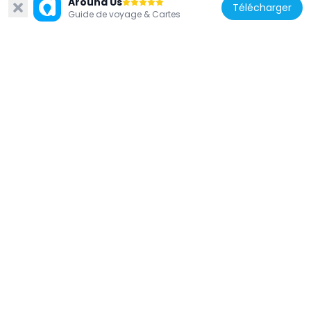
Around Us
Télécharger
Guide de voyage & Cartes
France
Chaudron de l'Estaque
602 m
France
Savonnerie du Midi
3.5 km