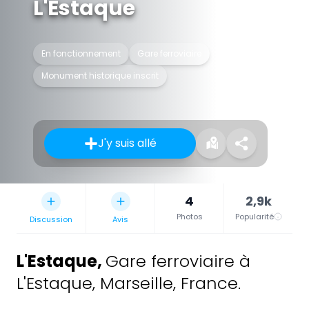
L'Estaque
En fonctionnement
Gare ferroviaire
Monument historique inscrit
J'y suis allé
4
2,9k
Photos
Popularité
Discussion
Avis
L'Estaque
,
Gare ferroviaire à
L'Estaque, Marseille, France.