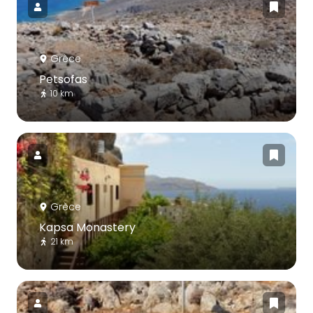
Grèce
Petsofas
10 km
Grèce
Kapsa Monastery
21 km