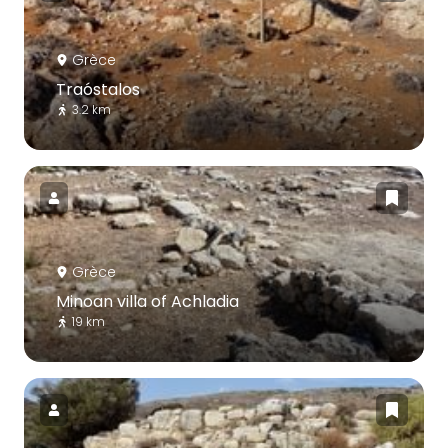
Grèce
Traóstalos
3.2 km
Grèce
Minoan villa of Achladia
19 km