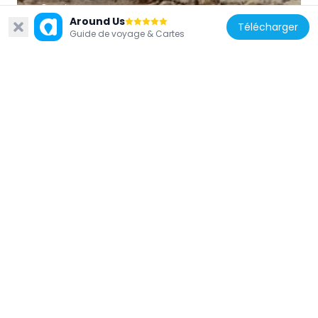
Grèce
Around Us
Télécharger
Farmakokefalo
Guide de voyage & Cartes
7 km
Grèce
Minoan villa of Zou
15.8 km
Grèce