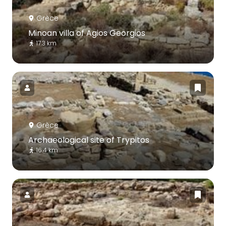
Grèce
Minoan villa of Agios Georgios
17.3 km
Grèce
Archaeological site of Trypitos
16.4 km