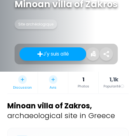
Minoan villa of Zakros
Site archéologique
J'y suis allé
1
1,1k
Photos
Popularité
Discussion
Avis
Minoan villa of Zakros
,
archaeological site in Greece