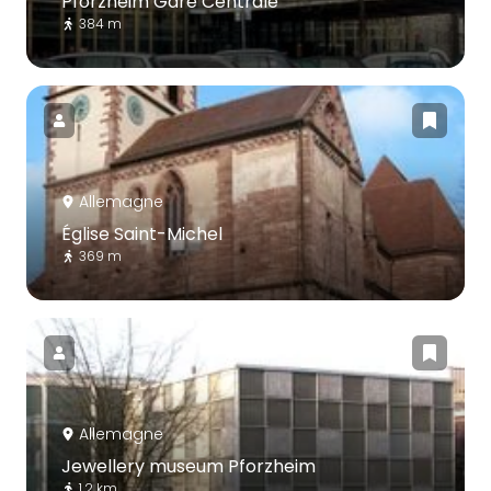
Pforzheim Gare Centrale
384 m
Allemagne
Église Saint-Michel
369 m
Allemagne
Jewellery museum Pforzheim
1.2 km