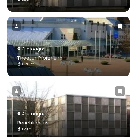
Allemagne
Theater Pforzheim
620 m
Allemagne
Reuchlinhaus
1.2 km