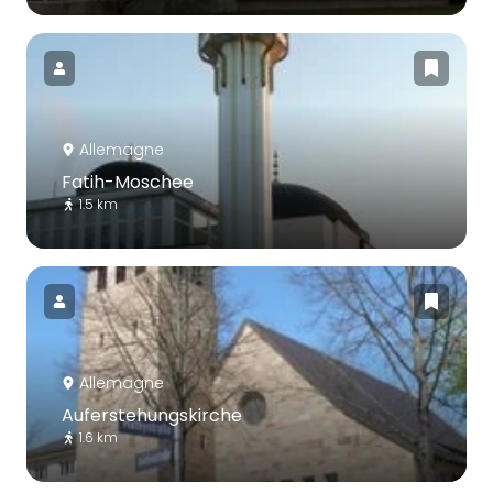
Allemagne
Fatih-Moschee
1.5 km
Allemagne
Auferstehungskirche
1.6 km