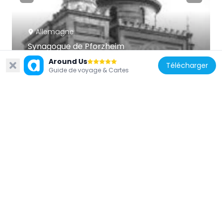
Allemagne
Synagogue de Pforzheim
980 m
Around Us
Télécharger
Guide de voyage & Cartes
Allemagne
Barfüßerkirche Pforzheim
558 m